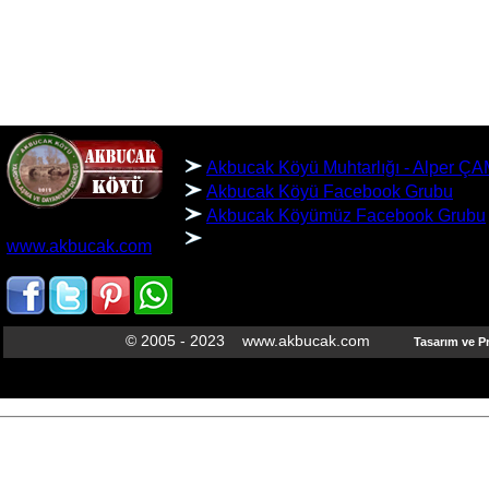
SIIR
BAĞLANTILAR
Akbucak Köyü Muhtarlığı - Alper 
Akbucak Köyü Facebook Grubu
Akbucak Köyümüz Facebook Grubu
AKBUCAK KÖYÜ
www.akbucak.com
SARIKAYA/YOZGAT
© 2005 - 2023 www.akbucak.com
Tasarım ve 