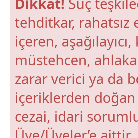
Dikkat!
Suç teşkile
tehditkar, rahatsız 
içeren, aşağılayıcı
müstehcen, ahlaka a
zarar verici ya da b
içeriklerden doğan 
cezai, idari soruml
Üye/Üyeler’e aittir.