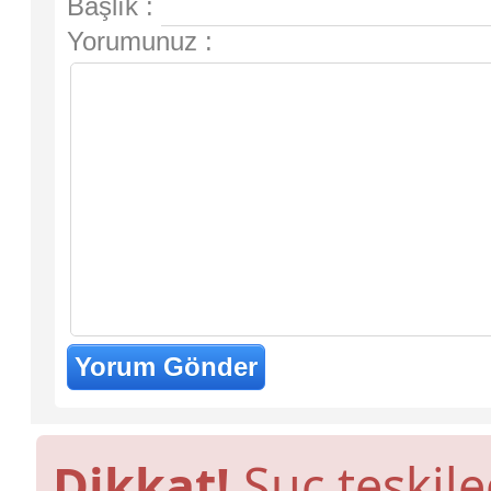
Başlık :
Yorumunuz :
Dikkat!
Suç teşkile