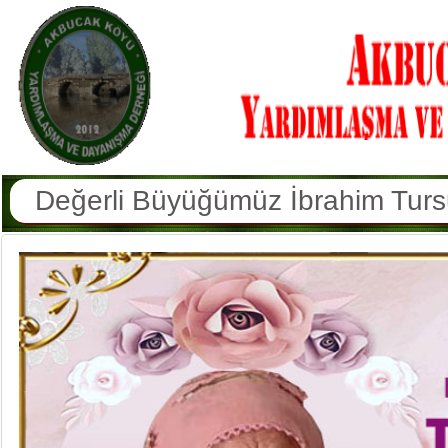
Değerli Büyüğümüz Hatun Erkan V
Köyümüz Sakinlerinden Hamdi Yüce
Değerli Büyüğümüz Şekernaz Sulu
Değerli Büyüğümüz Azmi Doğan V
Değerli Büyüğümüz Memduha Arsl
Değerli Büyüğümüz Osman Kaya V